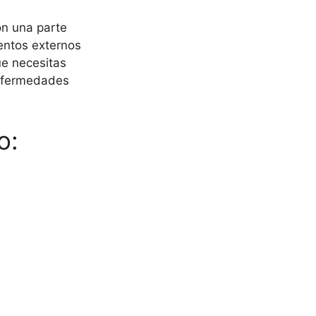
on una parte
entos externos
ue necesitas
enfermedades
o: