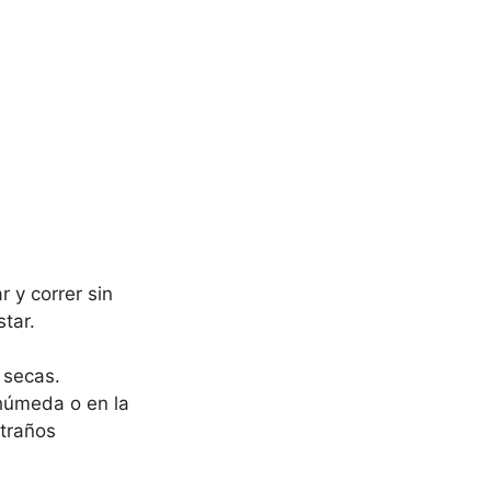
 y correr sin
tar.
 secas.
 húmeda o en la
xtraños