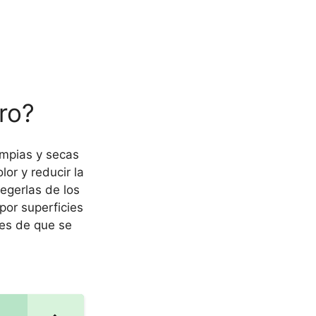
ro?
impias y secas
lor y reducir la
tegerlas de los
or superficies
tes de que se