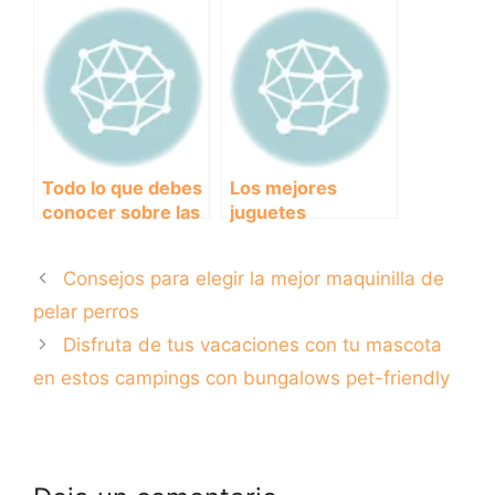
tendencia en
perros: ¿Cuál es la
accesorios para
mejor opción para
llevar a tu mejor
mantener a tu
amigo a todas
peludo en forma?
partes
Todo lo que debes
Los mejores
conocer sobre las
juguetes
fundas para perros
irrompibles para
en el maletero del
perros: ¡diversión
Consejos para elegir la mejor maquinilla de
coche
asegurada!
pelar perros
Disfruta de tus vacaciones con tu mascota
en estos campings con bungalows pet-friendly