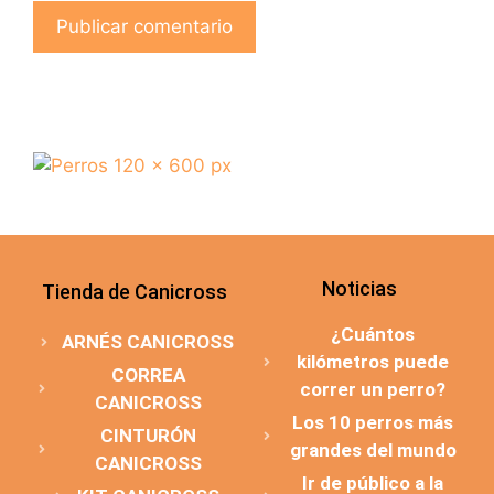
Noticias
Tienda de Canicross
¿Cuántos
ARNÉS CANICROSS
kilómetros puede
CORREA
correr un perro?
CANICROSS
Los 10 perros más
CINTURÓN
grandes del mundo
CANICROSS
Ir de público a la