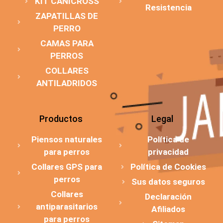
KIT CANICROSS
Resistencia
ZAPATILLAS DE
PERRO
CAMAS PARA
PERROS
COLLARES
ANTILADRIDOS
Productos
Legal
Piensos naturales
Política de
para perros
privacidad
Collares GPS para
Política de Cookies
perros
Sus datos seguros
Collares
Declaración
antiparasitarios
Afiliados
para perros