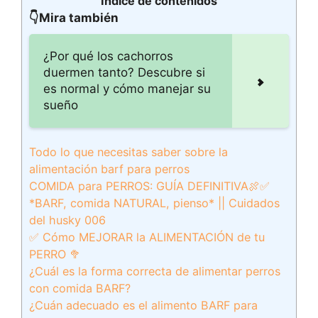
Índice de contenidos
👇Mira también
¿Por qué los cachorros
duermen tanto? Descubre si
es normal y cómo manejar su
sueño
Todo lo que necesitas saber sobre la
alimentación barf para perros
COMIDA para PERROS: GUÍA DEFINITIVA🍖✅
*BARF, comida NATURAL, pienso* || Cuidados
del husky 006
✅ Cómo MEJORAR la ALIMENTACIÓN de tu
PERRO 🥦
¿Cuál es la forma correcta de alimentar perros
con comida BARF?
¿Cuán adecuado es el alimento BARF para