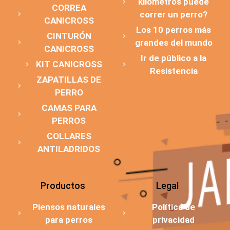
kilómetros puede
CORREA
correr un perro?
CANICROSS
Los 10 perros más
CINTURÓN
grandes del mundo
CANICROSS
Ir de público a la
KIT CANICROSS
Resistencia
ZAPATILLAS DE
PERRO
CAMAS PARA
PERROS
COLLARES
ANTILADRIDOS
Productos
Legal
Piensos naturales
Política de
para perros
privacidad