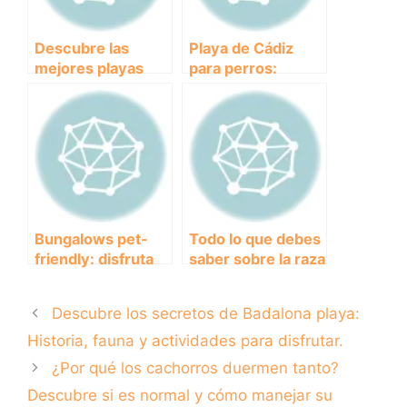
Descubre las
Playa de Cádiz
mejores playas
para perros:
para perros en
diversión y
Asturias y disfruta
descanso en la
con tu amigo
costa andaluza
peludo
Bungalows pet-
Todo lo que debes
friendly: disfruta
saber sobre la raza
de tus vacaciones
de perros
junto a tu perro
American Bully
Descubre los secretos de Badalona playa:
Historia, fauna y actividades para disfrutar.
¿Por qué los cachorros duermen tanto?
Descubre si es normal y cómo manejar su