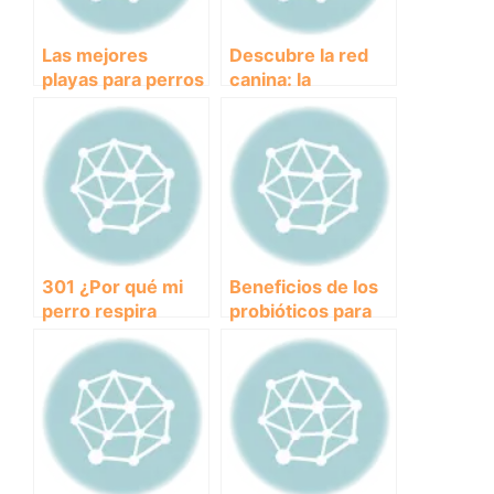
Las mejores
Descubre la red
playas para perros
canina: la
en Valencia:
comunidad online
Diversión acuática
para dueños de
para tu mascota
perros
301 ¿Por qué mi
Beneficios de los
perro respira
probióticos para
rápido? Descubre
perros: Mejora la
las causas y cómo
salud intestinal y
tratarlo
fortalece el
sistema
inmunológico