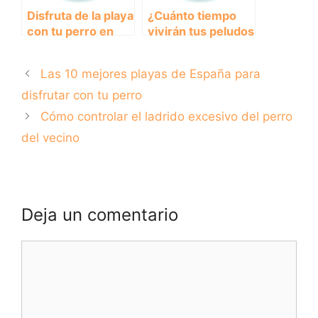
Disfruta de la playa
¿Cuánto tiempo
con tu perro en
vivirán tus peludos
Marbella:
amigos? Descubre
Consejos y
cuánto duran los
Las 10 mejores playas de España para
recomendaciones
perros y cómo
cuidar de ellos
disfrutar con tu perro
adecuadamente.
Cómo controlar el ladrido excesivo del perro
del vecino
Deja un comentario