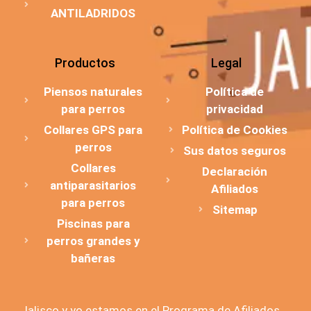
ANTILADRIDOS
Productos
Legal
Piensos naturales
Política de
para perros
privacidad
Collares GPS para
Política de Cookies
perros
Sus datos seguros
Collares
Declaración
antiparasitarios
Afiliados
para perros
Sitemap
Piscinas para
perros grandes y
bañeras
Jalisco y yo estamos en el Programa de Afiliados