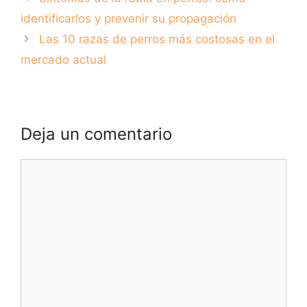
prevención y
perros: síntomas,
tratamientos
tratamientos y
identificarlos y prevenir su propagación
prevención.
Las 10 razas de perros más costosas en el
mercado actual
Deja un comentario