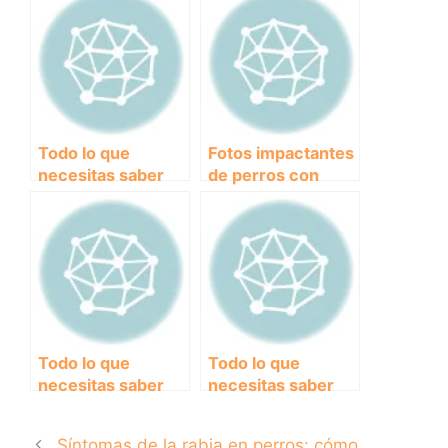
síntomas y
tratamiento
Todo lo que
Fotos impactantes
necesitas saber
de perros con
sobre el
sarna: causas,
osteosarcoma en
síntomas y
perros: causas,
tratamiento.
diagnóstico y
tratamiento.
Todo lo que
Todo lo que
necesitas saber
necesitas saber
sobre la gripe en
sobre la
perros: Síntomas,
pancreatitis en
Síntomas de la rabia en perros: cómo