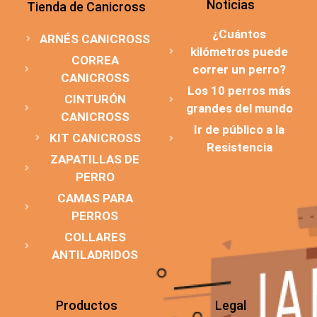
Noticias
Tienda de Canicross
¿Cuántos
ARNÉS CANICROSS
kilómetros puede
CORREA
correr un perro?
CANICROSS
Los 10 perros más
CINTURÓN
grandes del mundo
CANICROSS
Ir de público a la
KIT CANICROSS
Resistencia
ZAPATILLAS DE
PERRO
CAMAS PARA
PERROS
COLLARES
ANTILADRIDOS
Productos
Legal