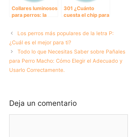
Collares luminosos
301 ¿Cuánto
para perros: la
cuesta el chip para
solución perfecta
perros? – Todo lo
para paseos
que necesitas
Los perros más populares de la letra P:
nocturnos
saber sobre el
precio del chip de
¿Cuál es el mejor para ti?
identificación para
Todo lo que Necesitas Saber sobre Pañales
tu mascota.
para Perro Macho: Cómo Elegir el Adecuado y
Usarlo Correctamente.
Deja un comentario