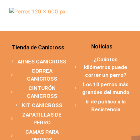
Noticias
Tienda de Canicross
¿Cuántos
ARNÉS CANICROSS
kilómetros puede
CORREA
correr un perro?
CANICROSS
Los 10 perros más
CINTURÓN
grandes del mundo
CANICROSS
Ir de público a la
KIT CANICROSS
Resistencia
ZAPATILLAS DE
PERRO
CAMAS PARA
PERROS