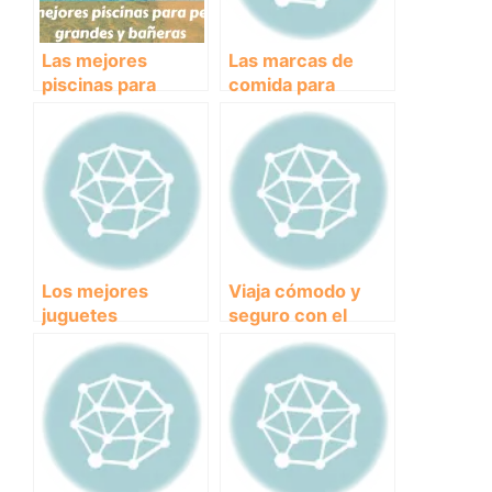
Las mejores
Las marcas de
piscinas para
comida para
perros grandes y
perros más
bañeras
recomendadas por
los veterinarios.
Los mejores
Viaja cómodo y
juguetes
seguro con el
indestructibles
mejor transportín
para tu perro:
para perros: ¡con
¡adiós a la
ruedas!
preocupación por
los destrozos!