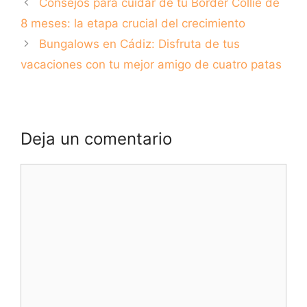
Consejos para cuidar de tu Border Collie de
disfrutar de su
consejos y
compañía
recomendaciones
8 meses: la etapa crucial del crecimiento
Bungalows en Cádiz: Disfruta de tus
vacaciones con tu mejor amigo de cuatro patas
Deja un comentario