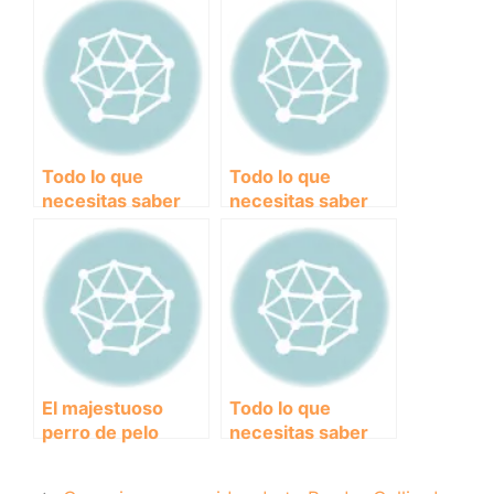
acogedora para el
desparasitantes
descanso de tu
para perros
mascota
Todo lo que
Todo lo que
necesitas saber
necesitas saber
sobre los perros
sobre las
pequeños de raza
vitaminas para
Pitbull
perros: ¿cuáles
son esenciales y
cómo
suministrarlas
correctamente?
El majestuoso
Todo lo que
perro de pelo
necesitas saber
largo: Razas y
sobre la dieta renal
cuidados para
para perros: