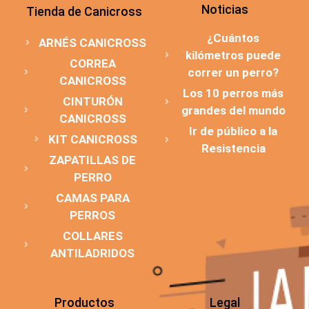
Noticias
Tienda de Canicross
¿Cuántos
ARNÉS CANICROSS
kilómetros puede
CORREA
correr un perro?
CANICROSS
Los 10 perros más
CINTURÓN
grandes del mundo
CANICROSS
Ir de público a la
KIT CANICROSS
Resistencia
ZAPATILLAS DE
PERRO
CAMAS PARA
PERROS
COLLARES
ANTILADRIDOS
Productos
Legal