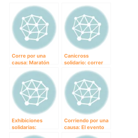
Corre por una
Canicross
causa: Maratón
solidario: correr
benéfica para
por una buena
ayudar a los
causa junto a tu
animales
mejor amigo de
necesitados
cuatro patas
Exhibiciones
Corriendo por una
solidarias:
causa: El evento
Promoviendo el
benéfico de