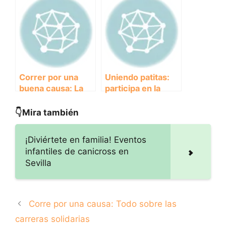
bienestar animal a
canicross
través del arte
Correr por una
Uniendo patitas:
buena causa: La
participa en la
solidaridad en el
marcha solidaria
Canicross
con perros
👇Mira también
¡Diviértete en familia! Eventos
infantiles de canicross en
Sevilla
Corre por una causa: Todo sobre las
carreras solidarias