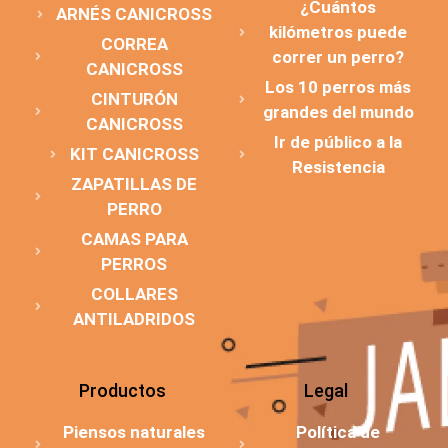
¿Cuántos
ARNÉS CANICROSS
kilómetros puede
CORREA
correr un perro?
CANICROSS
Los 10 perros más
CINTURÓN
grandes del mundo
CANICROSS
Ir de público a la
KIT CANICROSS
Resistencia
ZAPATILLAS DE
PERRO
CAMAS PARA
PERROS
COLLARES
ANTILADRIDOS
Productos
Legal
Piensos naturales
Política de