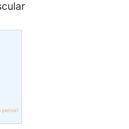
scular
n perros?