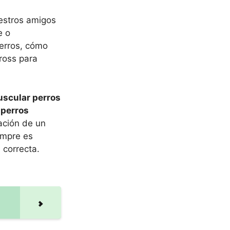
uestros amigos
e o
perros, cómo
ross para
uscular perros
 perros
cación de un
iempre es
s
correcta.