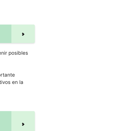
nir posibles
ortante
ivos en la