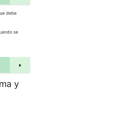
que debe
cuando se
lma y