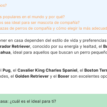
ños?
s populares en el mundo y por qué?
ros sea ideal para ser mascota de compañía?
s razas de perros de compañía y cómo elegir la más adecuad
ner en casa dependen del estilo de vida y preferencias
rador Retriever
, conocido por su energía y lealtad, el
B
uahua
, ideal para aquellos que buscan un perro pequeño
el
Pug
, el
Cavalier King Charles Spaniel
, el
Boston Terr
ndes, el
Golden Retriever
y el
Boxer
son excelentes opc
sa: ¿cuál es el ideal para ti?