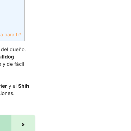
a para ti?
 del dueño.
ulldog
 y de fácil
ier
y el
Shih
iones.