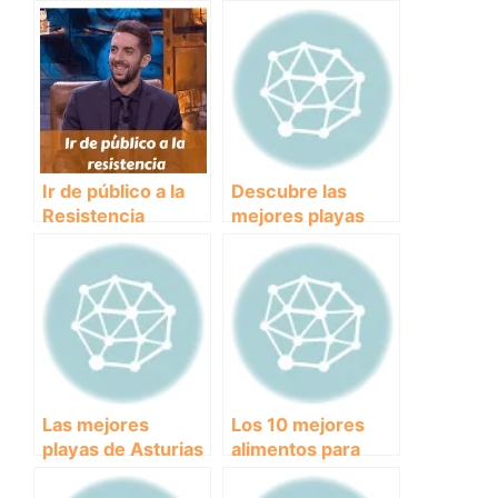
Ir de público a la
Descubre las
Resistencia
mejores playas
para perros en
Fuengirola y
disfruta del verano
junto a tu mascota
Las mejores
Los 10 mejores
playas de Asturias
alimentos para
para disfrutar con
perros: una guía
tu perro
completa para una