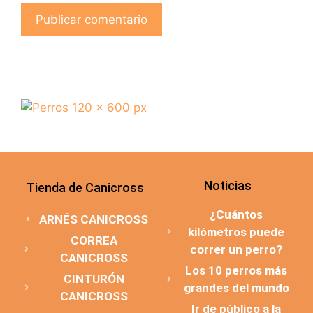
Noticias
Tienda de Canicross
¿Cuántos
ARNÉS CANICROSS
kilómetros puede
CORREA
correr un perro?
CANICROSS
Los 10 perros más
CINTURÓN
grandes del mundo
CANICROSS
Ir de público a la