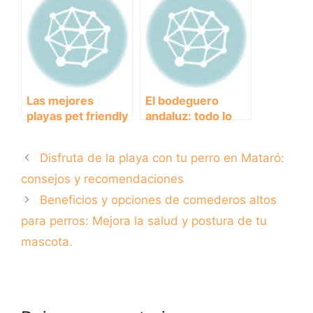
alimentación
saludable
Las mejores
El bodeguero
playas pet friendly
andaluz: todo lo
de Alicante para
que necesitas
disfrutar con tu
saber sobre esta
Disfruta de la playa con tu perro en Mataró:
perro
raza
consejos y recomendaciones
Beneficios y opciones de comederos altos
para perros: Mejora la salud y postura de tu
mascota.