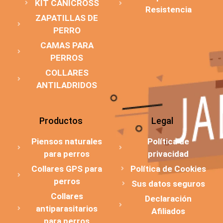
KIT CANICROSS
Resistencia
ZAPATILLAS DE
PERRO
CAMAS PARA
PERROS
COLLARES
ANTILADRIDOS
Productos
Legal
Piensos naturales
Política de
para perros
privacidad
Collares GPS para
Política de Cookies
perros
Sus datos seguros
Collares
Declaración
antiparasitarios
Afiliados
para perros