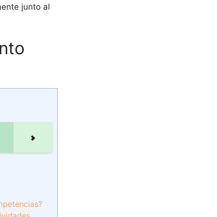
ente junto al
ento
mpetencias?
tividades