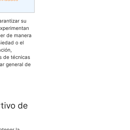
rantizar su
 experimentan
der de manera
siedad o el
ción,
s de técnicas
tar general de
tivo de
ntener la