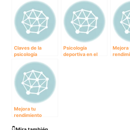
Claves de la
Psicología
Mejora 
psicología
deportiva en el
rendimi
deportiva:
canicross: cómo
psicolo
Introducción y
potenciar los
deporti
conceptos básicos
beneficios de esta
técnica
disciplina para ti y
motiva
tu perro
efectiv
Mejora tu
rendimiento
deportivo: La
importancia de la
👇Mira también