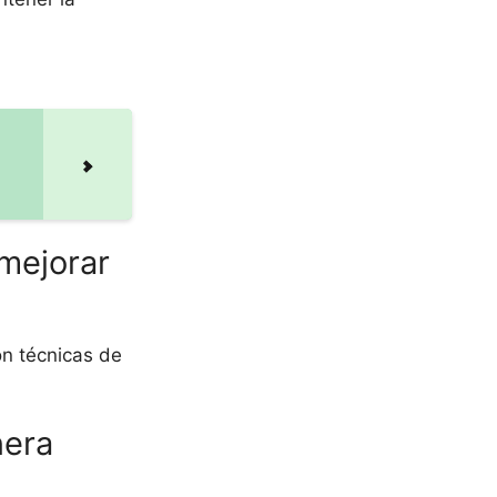
 mejorar
n técnicas de
nera