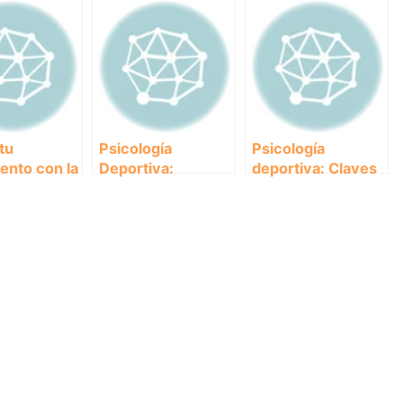
tu
Psicología
Psicología
ento con la
Deportiva:
deportiva: Claves
gía
Estrategias para el
para manejar la
va: 10
Control del Estrés
presión en el
s de
en el Rendimiento
rendimiento
ción
Atlético
deportivo
as