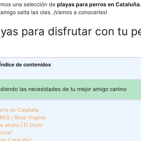
raemos una selección de
playas para perros en Cataluña
l amigo salta las olas. ¡Vamos a conocerlas!
yas para disfrutar con tu p
Índice de contenidos
diendo las necesidades de tu mejor amigo canino
erro en Cataluña
AS / Rosa Virginia
so ahora | El Dodo
rros?
 en Cataluña?