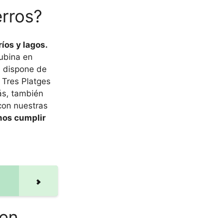
erros?
íos y lagos.
Rubina en
m dispone de
 Tres Platges
ás, también
con nuestras
mos cumplir
 en