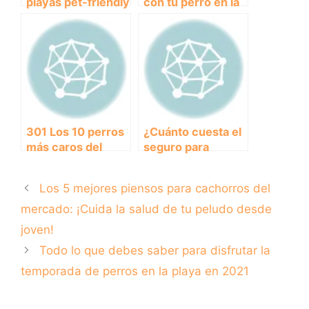
playas pet-friendly
con tu perro en la
para disfrutar con
Playa Canina de
tu perro
Granada
301 Los 10 perros
¿Cuánto cuesta el
más caros del
seguro para
mundo: ¿cuánto
perros peligrosos?
estás dispuesto a
Los 5 mejores piensos para cachorros del
pagar por tu mejor
amigo?
mercado: ¡Cuida la salud de tu peludo desde
joven!
Todo lo que debes saber para disfrutar la
temporada de perros en la playa en 2021