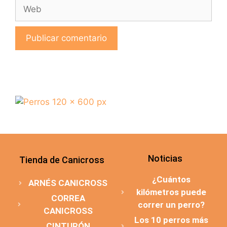
Noticias
Tienda de Canicross
¿Cuántos
ARNÉS CANICROSS
kilómetros puede
CORREA
correr un perro?
CANICROSS
Los 10 perros más
CINTURÓN