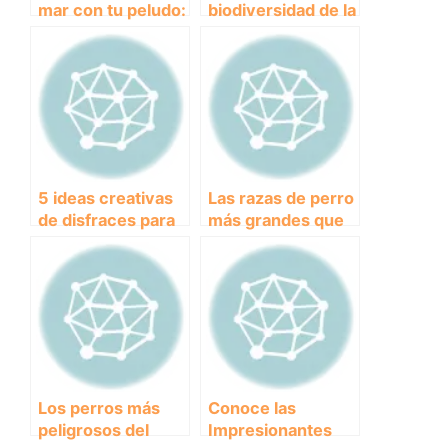
mar con tu peludo:
biodiversidad de la
Descubre la playa
Playa de los
canina de
Alemanes: el
Fuengirola
paraíso de la vida
marina
5 ideas creativas
Las razas de perro
de disfraces para
más grandes que
perros en
existen: conoce a
Halloween que
estos
harán que tu
impresionantes
mascota sea la
gigantes caninos.
estrella de la
noche
Los perros más
Conoce las
peligrosos del
Impresionantes