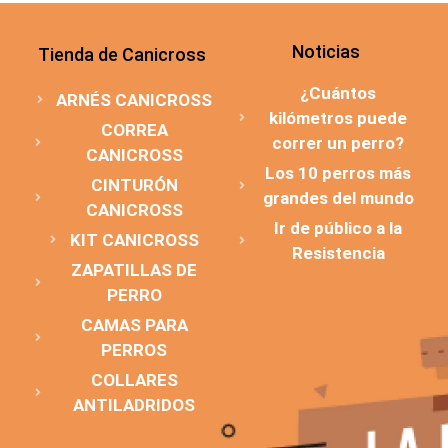
Noticias
Tienda de Canicross
¿Cuántos
ARNÉS CANICROSS
kilómetros puede
CORREA
correr un perro?
CANICROSS
Los 10 perros más
CINTURÓN
grandes del mundo
CANICROSS
Ir de público a la
KIT CANICROSS
Resistencia
ZAPATILLAS DE
PERRO
CAMAS PARA
PERROS
COLLARES
ANTILADRIDOS