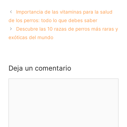
mundo: conoce las
Características del
razas que pueden
Husky Siberiano
Importancia de las vitaminas para la salud
representar un
riesgo para los
de los perros: todo lo que debes saber
humanos.
Descubre las 10 razas de perros más raras y
exóticas del mundo
Deja un comentario