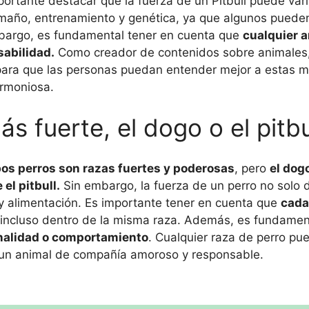
ortante destacar que la fuerza de un Pitbull puede vari
maño, entrenamiento y genética, ya que algunos puede
mbargo, es fundamental tener en cuenta que
cualquier 
sabilidad.
Como creador de contenidos sobre animales
e para que las personas puedan entender mejor a estas m
armoniosa.
s fuerte, el dogo o el pitbu
bos perros son razas fuertes y poderosas
, pero
el dog
el pitbull.
Sin embargo, la fuerza de un perro no solo
y alimentación. Es importante tener en cuenta que
cada
 incluso dentro de la misma raza. Además, es fundamen
onalidad o comportamiento
. Cualquier raza de perro pu
 un animal de compañía amoroso y responsable.