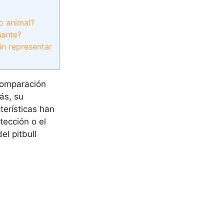
o animal?
nante?
in representar
 comparación
ás, su
terísticas han
tección o el
l pitbull