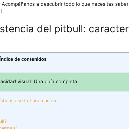
. Acompáñanos a descubrir todo lo que necesitas saber
!
stencia del pitbull: caracter
Índice de contenidos
acidad visual: Una guía completa
rísticas que lo hacen único.
ull?
óberman?