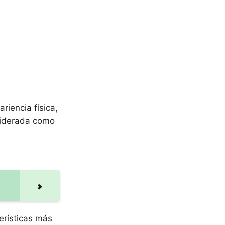
iencia física,
nsiderada como
erísticas más