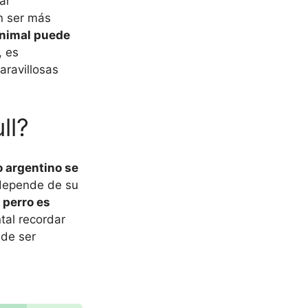
ar
n ser más
animal puede
, es
aravillosas
ll?
o argentino se
 depende de su
 perro es
tal recordar
ede ser