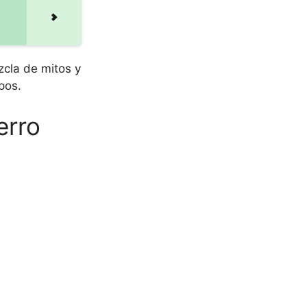
zcla de mitos y
pos.
erro