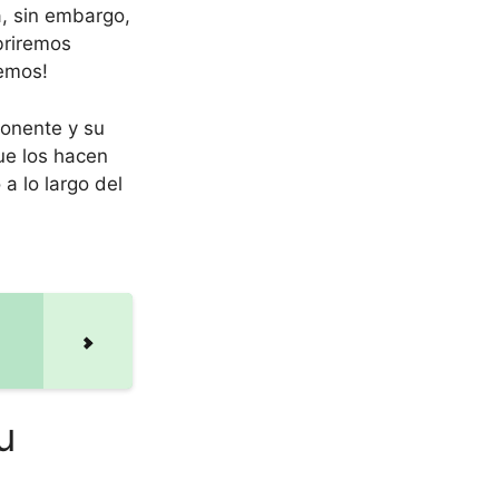
a, sin embargo,
briremos
cemos!
ponente y su
ue los hacen
a lo largo del
u