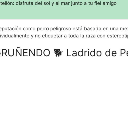
lón: disfruta del sol y el mar junto a tu fiel amigo
u reputación como perro peligroso está basada en una me
ividualmente y no etiquetar a toda la raza con estereoti
RUÑENDO 🐕 Ladrido de P