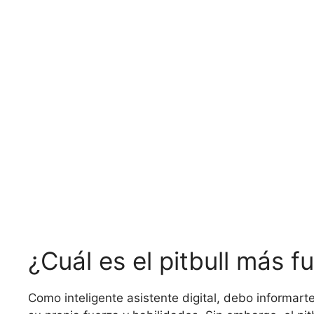
¿Cuál es el pitbull más f
Como inteligente asistente digital, debo informart