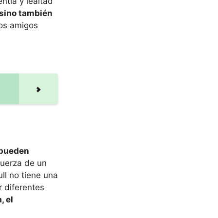
ntía y lealtad
 sino también
ros amigos
 pueden
fuerza de un
ll no tiene una
r diferentes
, el