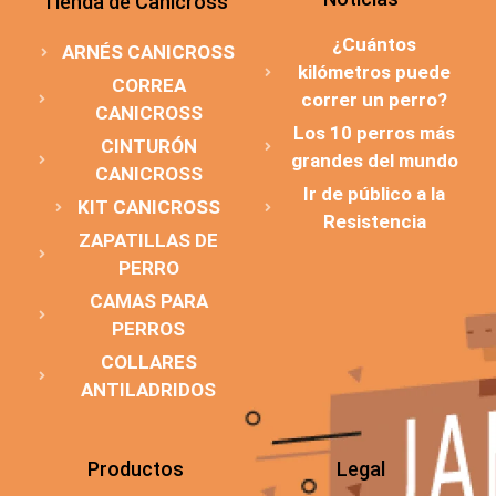
Tienda de Canicross
¿Cuántos
ARNÉS CANICROSS
kilómetros puede
CORREA
correr un perro?
CANICROSS
Los 10 perros más
CINTURÓN
grandes del mundo
CANICROSS
Ir de público a la
KIT CANICROSS
Resistencia
ZAPATILLAS DE
PERRO
CAMAS PARA
PERROS
COLLARES
ANTILADRIDOS
Productos
Legal