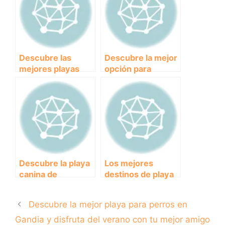
para ir con perros
Descubre las
Descubre la mejor
mejores playas
opción para
para perros en
disfrutar del sol y
Cantabria y
el mar con tu
disfruta del verano
perro: la playa
con tu mascota
para perros en
Calpe.
Descubre la playa
Los mejores
canina de
destinos de playa
Alboraya: el
canina en
paraíso para tus
Cantabria para
Descubre la mejor playa para perros en
mascotas.
disfrutar con tu
perro
Gandia y disfruta del verano con tu mejor amigo