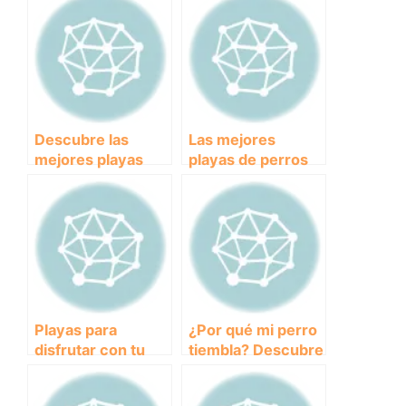
Descubre las
Las mejores
mejores playas
playas de perros
para disfrutar con
en Cádiz para
tu perro en Galicia
disfrutar con tu
mejor amigo
peludo
Playas para
¿Por qué mi perro
disfrutar con tu
tiembla? Descubre
perro en Huelva:
las posibles
descubre los
causas y cómo