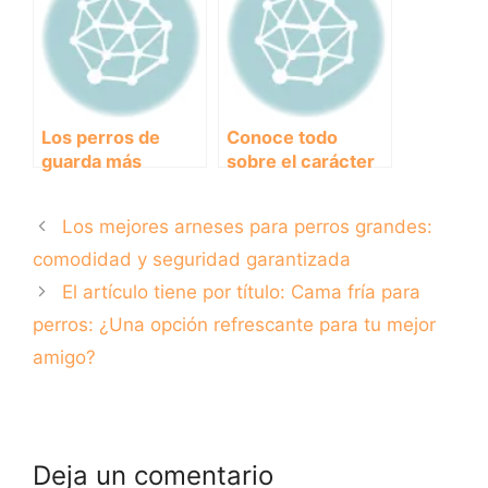
mejores destinos
ayudarlo.
Los perros de
Conoce todo
guarda más
sobre el carácter
efectivos para
del Jack Russell:
proteger tu hogar
una raza de perro
Los mejores arneses para perros grandes:
y familia
activa y amistosa
comodidad y seguridad garantizada
El artículo tiene por título: Cama fría para
perros: ¿Una opción refrescante para tu mejor
amigo?
Deja un comentario