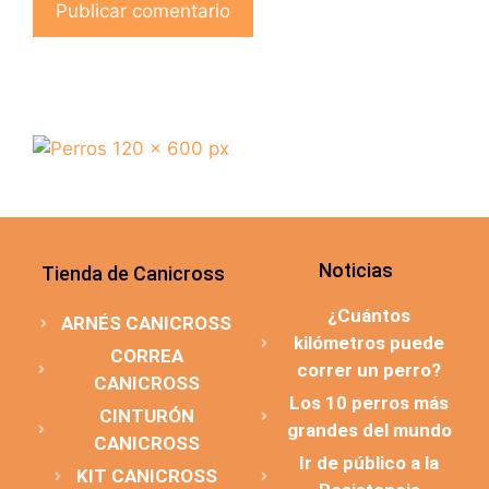
Noticias
Tienda de Canicross
¿Cuántos
ARNÉS CANICROSS
kilómetros puede
CORREA
correr un perro?
CANICROSS
Los 10 perros más
CINTURÓN
grandes del mundo
CANICROSS
Ir de público a la
KIT CANICROSS