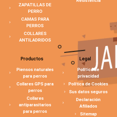
Resistencia
ZAPATILLAS DE
PERRO
CAMAS PARA
PERROS
COLLARES
ANTILADRIDOS
Productos
Legal
Piensos naturales
Política de
para perros
privacidad
Collares GPS para
Política de Cookies
perros
Sus datos seguros
Collares
Declaración
antiparasitarios
Afiliados
para perros
Sitemap