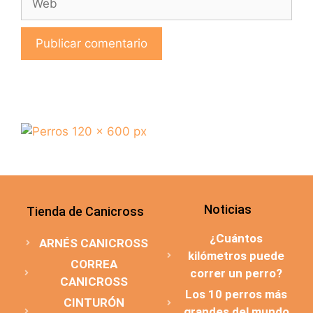
Noticias
Tienda de Canicross
¿Cuántos
ARNÉS CANICROSS
kilómetros puede
CORREA
correr un perro?
CANICROSS
Los 10 perros más
CINTURÓN
grandes del mundo