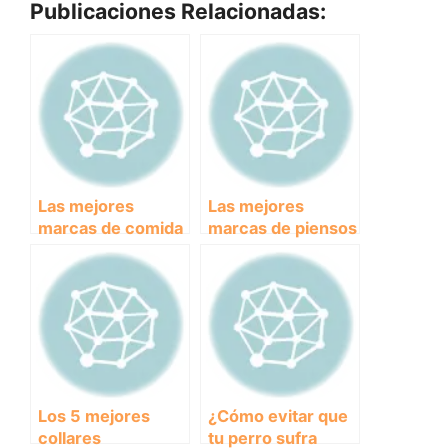
Publicaciones Relacionadas:
Las mejores
Las mejores
marcas de comida
marcas de piensos
para perros: guía
para perros
completa para
españolas: calidad
asegurar una
y sabor
alimentación
garantizados.
saludable
Los 5 mejores
¿Cómo evitar que
collares
tu perro sufra