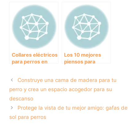
antiparasitarios
calambres con el
para perros en el
collar adecuado?
2020: encuentra
el más efectivo y
seguro para
proteger a tu
mascota.
Collares eléctricos
Los 10 mejores
para perros en
piensos para
Amazon: ¿Una
perros que
opción efectiva o
garantizan su
Construye una cama de madera para tu
cruel?
nutrición y salud
perro y crea un espacio acogedor para su
descanso
Protege la vista de tu mejor amigo: gafas de
sol para perros