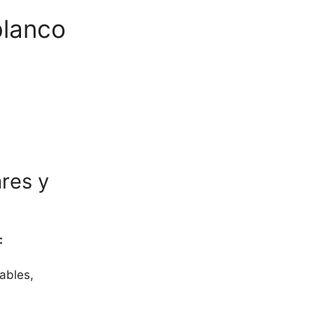
blanco
res y
:
ables,