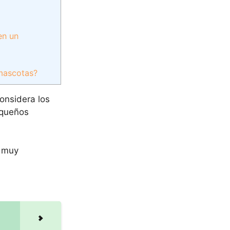
en un
 mascotas?
onsidera los
equeños
n muy