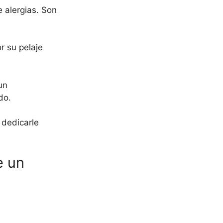
 alergias. Son
r su pelaje
un
do.
 dedicarle
e un