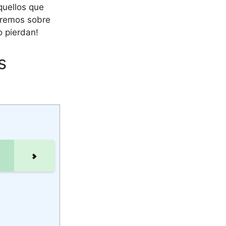
quellos que
laremos sobre
o pierdan!
s