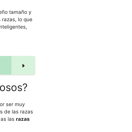
ueño tamaño y
 razas, lo que
nteligentes,
josos?
or ser muy
s de las razas
das las
razas