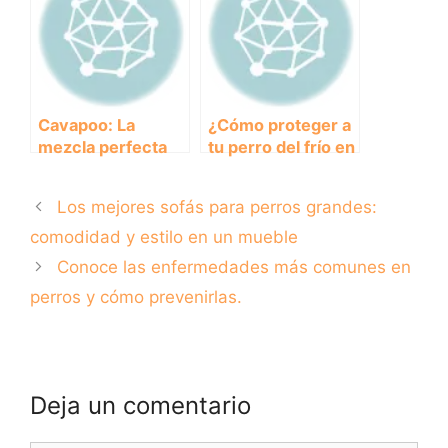
debes esperar
populares
pagar?
Cavapoo: La
¿Cómo proteger a
mezcla perfecta
tu perro del frío en
de dos razas de
la nieve? Consejos
perros populares.
y cuidados para
Los mejores sofás para perros grandes:
paseos seguros.
comodidad y estilo en un mueble
Conoce las enfermedades más comunes en
perros y cómo prevenirlas.
Deja un comentario