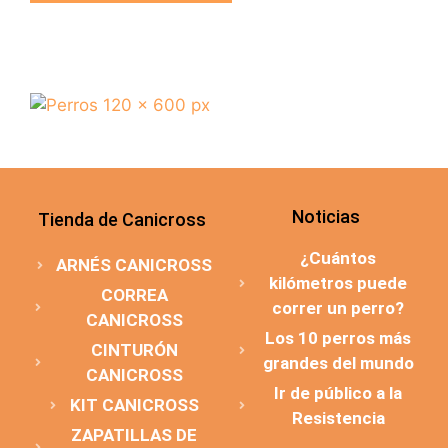
Noticias
Tienda de Canicross
¿Cuántos
ARNÉS CANICROSS
kilómetros puede
CORREA
correr un perro?
CANICROSS
Los 10 perros más
CINTURÓN
grandes del mundo
CANICROSS
Ir de público a la
KIT CANICROSS
Resistencia
ZAPATILLAS DE