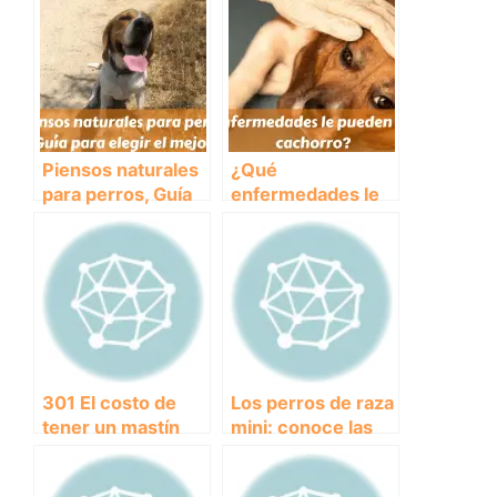
Piensos naturales
¿Qué
para perros, Guía
enfermedades le
para elegir el
pueden dar a un
mejor
cachorro?
301 El costo de
Los perros de raza
tener un mastín
mini: conoce las
napolitano como
características de
mascota: ¿Cuánto
las razas más