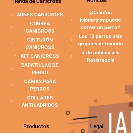
Noticias
Tienda de Canicross
¿Cuántos
ARNÉS CANICROSS
kilómetros puede
CORREA
correr un perro?
CANICROSS
Los 10 perros más
CINTURÓN
grandes del mundo
CANICROSS
Ir de público a la
KIT CANICROSS
Resistencia
ZAPATILLAS DE
PERRO
CAMAS PARA
PERROS
COLLARES
ANTILADRIDOS
Productos
Legal