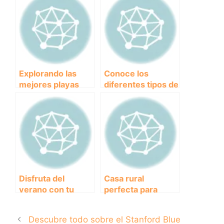
cuatro patas: las
mejores playas
para perros en
Valencia
Explorando las
Conoce los
mejores playas
diferentes tipos de
para perros en
razas de Pitbull y
Barcelona:
sus
Diversión y
características
relajación para tu
únicas
peludo amigo.
Disfruta del
Casa rural
verano con tu
perfecta para
mejor amigo en la
vacaciones con
playa canina de La
perros: ¡Disfruta
Descubre todo sobre el Stanford Blue
Calera
de la naturaleza