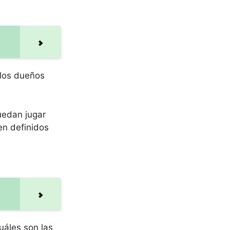
 los dueños
uedan jugar
en definidos
uáles son las