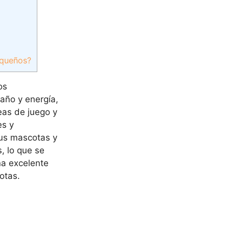
equeños?
os
maño y energía,
eas de juego y
es y
sus mascotas y
, lo que se
a excelente
otas.