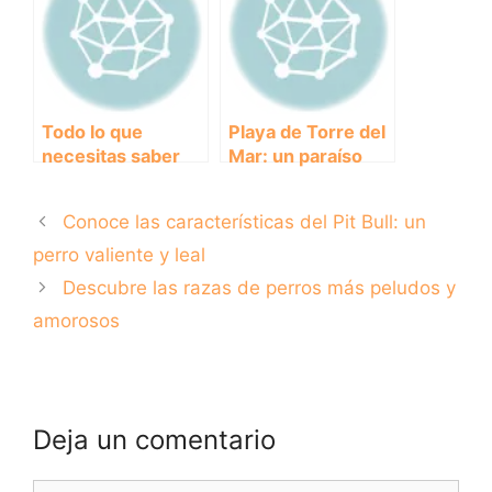
cómo ayudarlo
Todo lo que
Playa de Torre del
necesitas saber
Mar: un paraíso
sobre las
para perros y sus
características y
dueños
Conoce las características del Pit Bull: un
cuidados de un
Golden Retriever
perro valiente y leal
Descubre las razas de perros más peludos y
amorosos
Deja un comentario