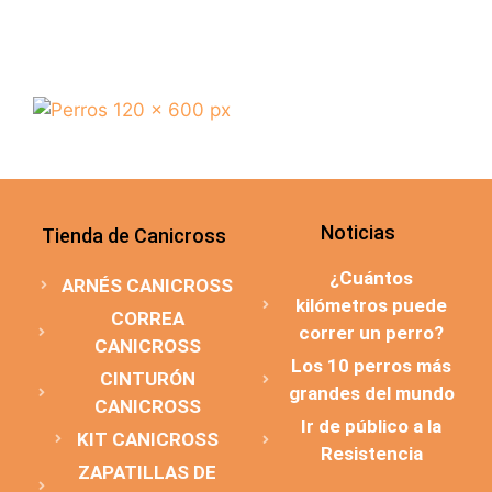
Noticias
Tienda de Canicross
¿Cuántos
ARNÉS CANICROSS
kilómetros puede
CORREA
correr un perro?
CANICROSS
Los 10 perros más
CINTURÓN
grandes del mundo
CANICROSS
Ir de público a la
KIT CANICROSS
Resistencia
ZAPATILLAS DE