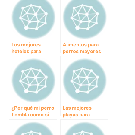
Los mejores
Alimentos para
hoteles para
perros mayores
disfrutar de
sin dientes: ¿Qué
vacaciones con tu
opciones existen
mascota
en el mercado?
¿Por qué mi perro
Las mejores
tiembla como si
playas para
tuviera frío?
disfrutar con tu
Descubre las
mascota este
posibles causas y
verano