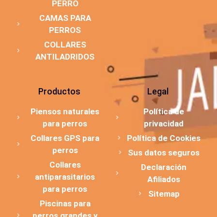
PERRO
CAMAS PARA
PERROS
COLLARES
ANTILADRIDOS
Productos
Legal
Piensos naturales
Política de
para perros
privacidad
Collares GPS para
Política de Cookies
perros
Sus datos seguros
Collares
Declaración
antiparasitarios
Afiliados
para perros
Sitemap
Piscinas para
perros grandes y