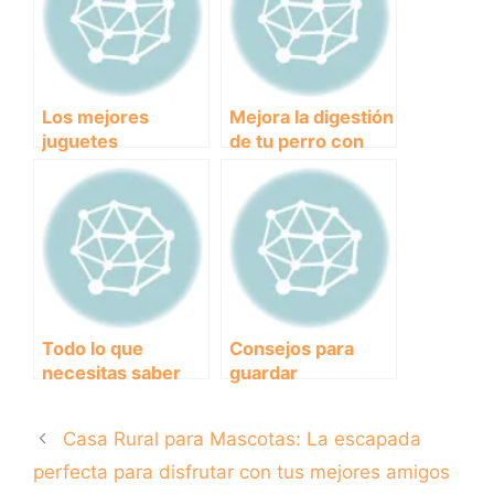
Los mejores
Mejora la digestión
juguetes
de tu perro con
indestructibles
estos comederos
para tu perro:
lentos
¡adiós a la
preocupación por
los destrozos!
Todo lo que
Consejos para
necesitas saber
guardar
sobre los pañales
correctamente el
para perros
pienso de tu perro
Casa Rural para Mascotas: La escapada
machos: cómo
y mantener su
elegirlos y
frescura
perfecta para disfrutar con tus mejores amigos