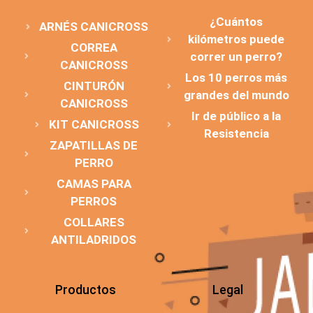
¿Cuántos
ARNÉS CANICROSS
kilómetros puede
CORREA
correr un perro?
CANICROSS
Los 10 perros más
CINTURÓN
grandes del mundo
CANICROSS
Ir de público a la
KIT CANICROSS
Resistencia
ZAPATILLAS DE
PERRO
CAMAS PARA
PERROS
COLLARES
ANTILADRIDOS
Productos
Legal