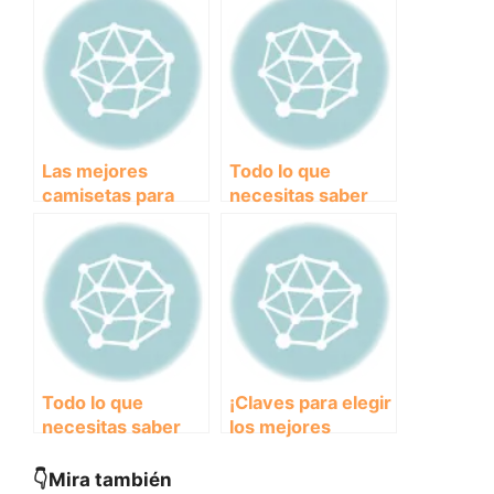
canicross con tu
Practicar
perro
Canicross con tu
Perro
Las mejores
Todo lo que
camisetas para
necesitas saber
practicar
sobre los mejores
canicross:
pantalones para
comodidad y estilo
practicar
para ti y tu perro
canicross
Todo lo que
¡Claves para elegir
necesitas saber
los mejores
sobre el calzado
calcetines para
para canicross:
canicross y correr
👇Mira también