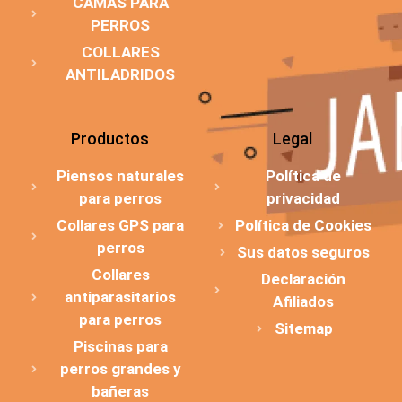
CAMAS PARA
PERROS
COLLARES
ANTILADRIDOS
Productos
Legal
Piensos naturales
Política de
para perros
privacidad
Collares GPS para
Política de Cookies
perros
Sus datos seguros
Collares
Declaración
antiparasitarios
Afiliados
para perros
Sitemap
Piscinas para
perros grandes y
bañeras