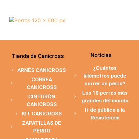
Noticias
Tienda de Canicross
¿Cuántos
ARNÉS CANICROSS
kilómetros puede
CORREA
correr un perro?
CANICROSS
Los 10 perros más
CINTURÓN
grandes del mundo
CANICROSS
Ir de público a la
KIT CANICROSS
Resistencia
ZAPATILLAS DE
PERRO