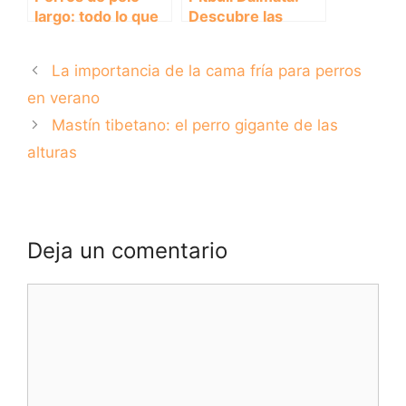
largo: todo lo que
Descubre las
necesitas saber
Características de
sobre sus
esta Increíble
La importancia de la cama fría para perros
cuidados y
Combinación de
características.
Razas
en verano
Mastín tibetano: el perro gigante de las
alturas
Deja un comentario