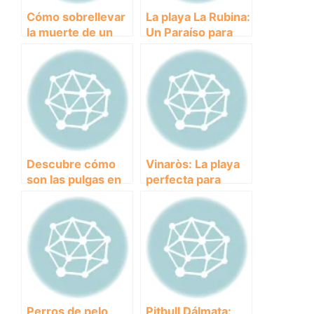
Cómo sobrellevar
La playa La Rubina:
la muerte de un
Un Paraíso para
perro viejo:
disfrutar con tu
consejos para
perro.
honrar su vida y
superar la pérdida
Descubre cómo
Vinaròs: La playa
son las pulgas en
perfecta para
los perros y cómo
disfrutar con tus
proteger a tu
amigos de cuatro
mascota.
patas.
Perros de pelo
Pitbull Dálmata: