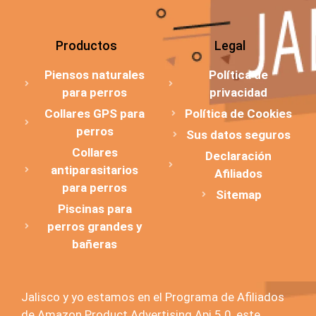
Productos
Legal
Piensos naturales
Política de
para perros
privacidad
Collares GPS para
Política de Cookies
perros
Sus datos seguros
Collares
Declaración
antiparasitarios
Afiliados
para perros
Sitemap
Piscinas para
perros grandes y
bañeras
Jalisco y yo estamos en el Programa de Afiliados
de Amazon Product Advertising Api 5.0, este