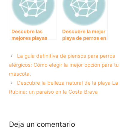
los amantes de los
animales!
Descubre las
Descubre la mejor
mejores playas
playa de perros en
para perros en
Barcelona para
Tenerife:
disfrutar con tu
La guía definitiva de piensos para perros
¡diversión
peludo amigo
asegurada en el
alérgicos: Cómo elegir la mejor opción para tu
paraíso canino!
mascota.
Descubre la belleza natural de la playa La
Rubina: un paraíso en la Costa Brava
Deja un comentario