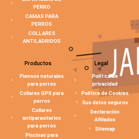
PERRO
CAMAS PARA
PERROS
COLLARES
ANTILADRIDOS
Productos
Legal
Piensos naturales
Política de
para perros
privacidad
Collares GPS para
Política de Cookies
perros
Sus datos seguros
Collares
Declaración
antiparasitarios
Afiliados
para perros
Sitemap
Piscinas para