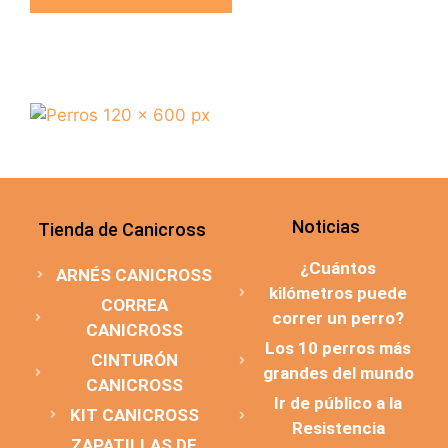
Noticias
Tienda de Canicross
¿Cuántos
ARNÉS CANICROSS
kilómetros puede
CORREA
correr un perro?
CANICROSS
Los 10 perros más
CINTURÓN
grandes del mundo
CANICROSS
Ir de público a la
KIT CANICROSS
Resistencia
ZAPATILLAS DE