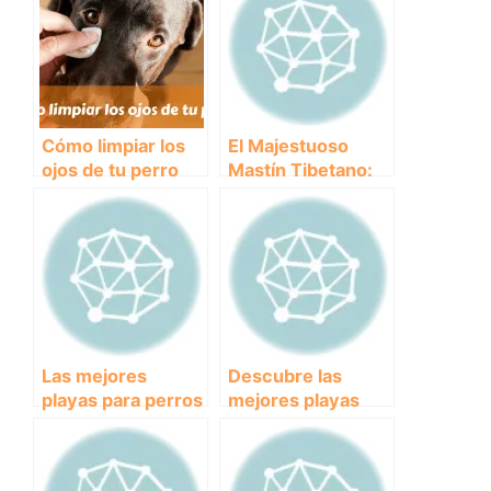
Cómo limpiar los
El Majestuoso
ojos de tu perro
Mastín Tibetano:
Conoce Todo
Sobre Esta
Impresionante
Raza de Perros
Las mejores
Descubre las
playas para perros
mejores playas
en Cádiz: disfruta
para ir con tu
del sol y el mar
perro en Málaga:
con tu mascota
¡Un paraíso para