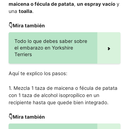
maicena o fécula de patata
,
un espray vacío
y
una
toalla
.
👇Mira también
Todo lo que debes saber sobre
el embarazo en Yorkshire
Terriers
Aquí te explico los pasos:
1. Mezcla 1 taza de maicena o fécula de patata
con 1 taza de alcohol isopropílico en un
recipiente hasta que quede bien integrado.
👇Mira también