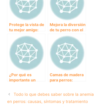
Protege la vista de
Mejora la diversión
tu mejor amigo:
de tu perro con el
gafas de sol para
mejor lanzador de
perros
pelotas del
mercado
¿Por qué es
Camas de madera
importante un
para perros:
asiento para perro
comodidad y
homologado en el
elegancia en el
Todo lo que debes saber sobre la anemia
coche?
hogar
en perros: causas, síntomas y tratamiento