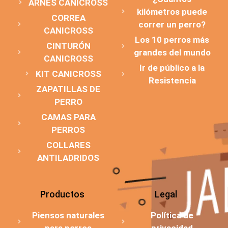
ARNÉS CANICROSS
kilómetros puede
CORREA
correr un perro?
CANICROSS
Los 10 perros más
CINTURÓN
grandes del mundo
CANICROSS
Ir de público a la
KIT CANICROSS
Resistencia
ZAPATILLAS DE
PERRO
CAMAS PARA
PERROS
COLLARES
ANTILADRIDOS
Productos
Legal
Piensos naturales
Política de
para perros
privacidad