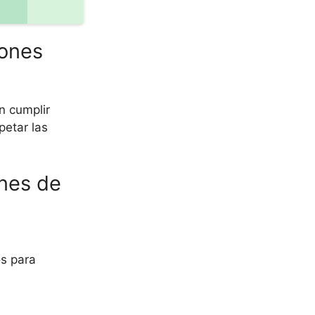
iones
 cumplir
petar las
nes de
os para