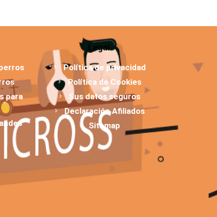
Legal
 perros
Política de privacidad
rros
Política de Cookies
os para
Sus datos seguros
Declaración Afiliados
randes
Sitemap