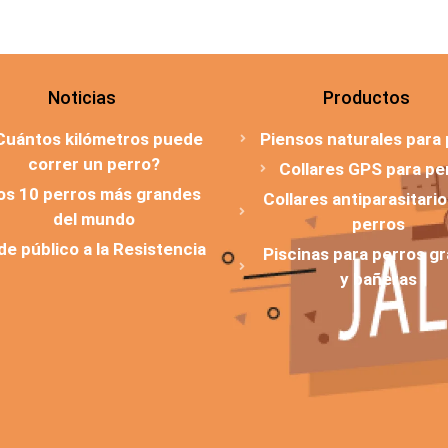
Noticias
Productos
Cuántos kilómetros puede
Piensos naturales para
correr un perro?
Collares GPS para pe
os 10 perros más grandes
Collares antiparasitari
del mundo
perros
 de público a la Resistencia
Piscinas para perros g
y bañeras