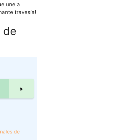
ue une a
ante travesía!
 de
onales de