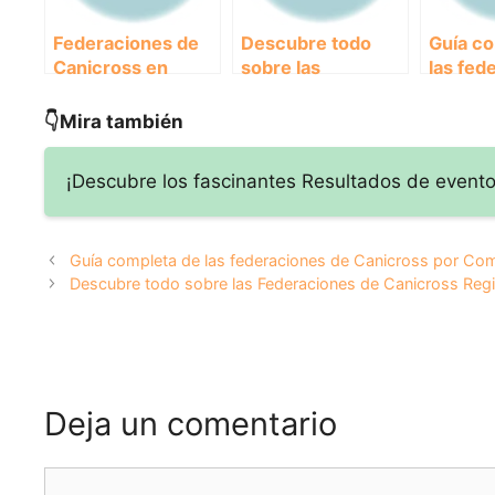
Federaciones de
Descubre todo
Guía co
Canicross en
sobre las
las fed
España: Todo lo
Federaciones de
de Cani
que debes saber
Canicross
Comuni
👇Mira también
sobre ellas
Regionales:
Autóno
Impulsando la
España
¡Descubre los fascinantes Resultados de evento
pasión por el
deporte junto a tu
mejor amigo
Guía completa de las federaciones de Canicross por C
peludo
Descubre todo sobre las Federaciones de Canicross Regio
Deja un comentario