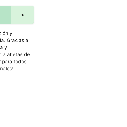
ión y
da. Gracias a
a y
 a atletas de
 para todos
nales!