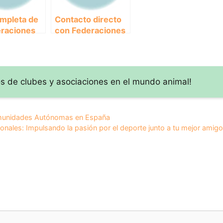
mpleta de
Contacto directo
eraciones
con Federaciones
cross por
de Canicross:
dades
Todo lo que
mas en
necesitas saber
para unirse a esta
s de clubes y asociaciones en el mundo animal!
emocionante
disciplina
deportiva
omunidades Autónomas en España
nales: Impulsando la pasión por el deporte junto a tu mejor amig