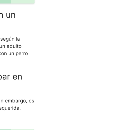
n un
 según la
un adulto
con un perro
par en
sin embargo, es
equerida.