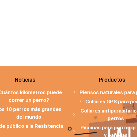
Noticias
Productos
Cuántos kilómetros puede
Piensos naturales para
correr un perro?
Collares GPS para pe
os 10 perros más grandes
Collares antiparasitari
del mundo
perros
 de público a la Resistencia
Piscinas para perros g
y bañeras