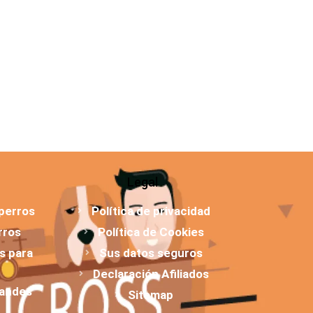
Legal
 perros
Política de privacidad
rros
Política de Cookies
os para
Sus datos seguros
Declaración Afiliados
randes
Sitemap