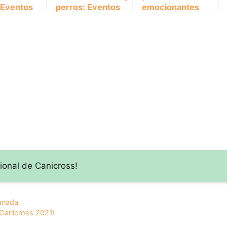
! Eventos
perros: Eventos
emocionantes
es de
infantiles de
eventos infantiles
ss en
canicross en
de canicross en
Zaragoza
Málaga!
ional de Canicross!
ranada
Canicross 2021!