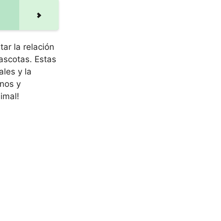
ar la relación
ascotas. Estas
les y la
anos y
imal!