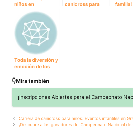
niños en
canicross para
familia
Barcelona:
niños: diversión y
infantil
Eventos
deporte en
canicro
deportivos
Valencia
Sevilla
divertidos para
toda la familia!
Toda la diversión y
emoción de los
eventos infantiles
de canicross en
👇Mira también
Bilbao
¡Inscripciones Abiertas para el Campeonato Nac
Carrera de canicross para niños: Eventos infantiles en G
¡Descubre a los ganadores del Campeonato Nacional de 