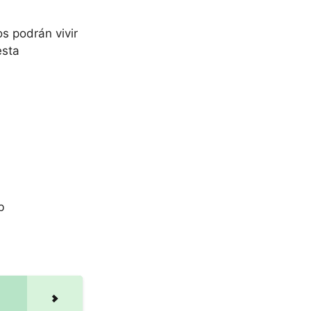
s podrán vivir
esta
b