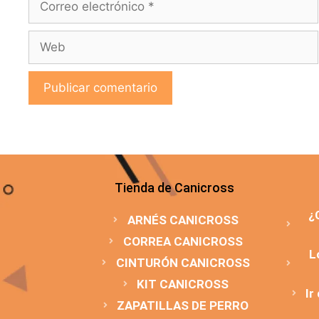
Tienda de Canicross
¿
ARNÉS CANICROSS
CORREA CANICROSS
L
CINTURÓN CANICROSS
KIT CANICROSS
Ir
ZAPATILLAS DE PERRO