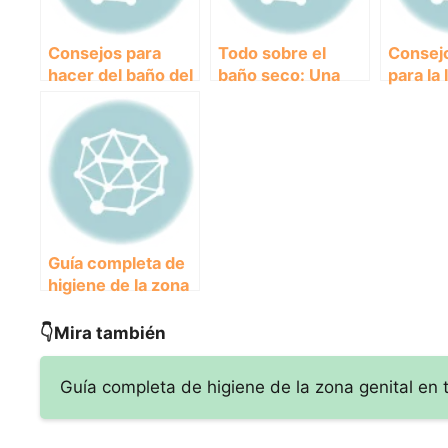
Consejos para
Todo sobre el
Consejo
hacer del baño del
baño seco: Una
para la
perro una
alternativa
patas 
experiencia
ecológica y
placentera
sostenible
Guía completa de
higiene de la zona
genital en tus
mascotas: todo lo
👇Mira también
que necesitas
saber
Guía completa de higiene de la zona genital en 