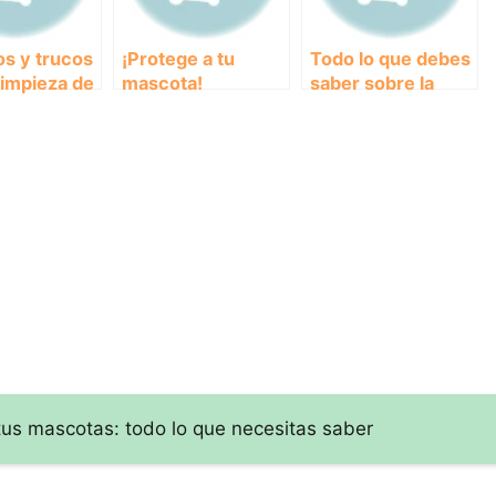
s y trucos
¡Protege a tu
Todo lo que debes
 limpieza de
mascota!
saber sobre la
en mascotas
Prevención de
desparasitación
pulgas y
interna en
garrapatas en 4
mascotas: guía
simples pasos
completa
tus mascotas: todo lo que necesitas saber