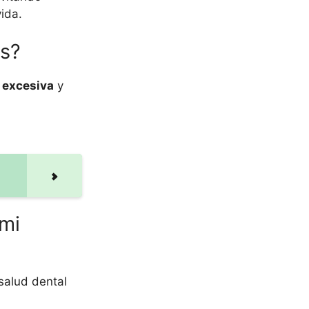
vida.
as?
 excesiva
y
 mi
salud dental