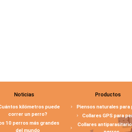
Noticias
Productos
Cuántos kilómetros puede
Piensos naturales para
correr un perro?
Collares GPS para pe
os 10 perros más grandes
Collares antiparasitari
del mundo
perros