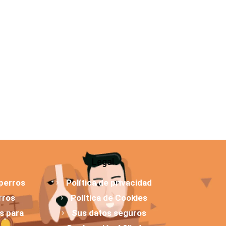
Legal
 perros
Política de privacidad
rros
Política de Cookies
os para
Sus datos seguros