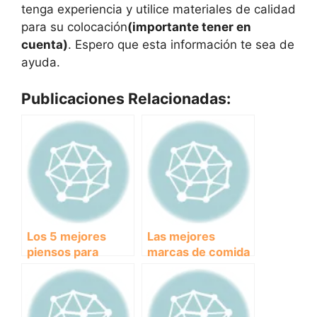
tenga experiencia y utilice materiales de calidad
para su colocación
(importante tener en
cuenta)
. Espero que esta información te sea de
ayuda.
Publicaciones Relacionadas:
Los 5 mejores
Las mejores
piensos para
marcas de comida
mascotas con la
para perros: Guía
mejor relación
de compra para
calidad-precio del
asegurar la
mercado
nutrición de tu