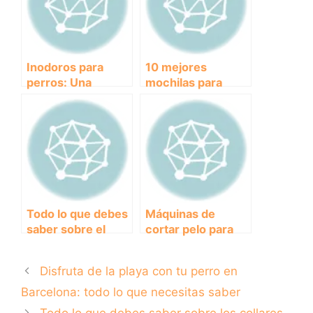
mascota
Inodoros para
10 mejores
perros: Una
mochilas para
solución higiénica
perros pequeños:
y práctica para su
cómodas y
cuidado
seguras para
pasear juntos.
Todo lo que debes
Máquinas de
saber sobre el
cortar pelo para
secador de perro:
perros: ¿Cuál es la
¿cómo usarlo
mejor opción
Disfruta de la playa con tu perro en
correctamente?
profesional?
Barcelona: todo lo que necesitas saber
Todo lo que debes saber sobre los collares