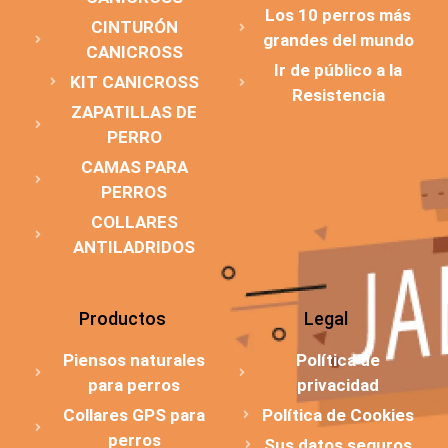
Los 10 perros más
CINTURÓN
grandes del mundo
CANICROSS
Ir de público a la
KIT CANICROSS
Resistencia
ZAPATILLAS DE
PERRO
CAMAS PARA
PERROS
COLLARES
ANTILADRIDOS
Productos
Legal
Piensos naturales
Política de
para perros
privacidad
Collares GPS para
Política de Cookies
perros
Sus datos seguros