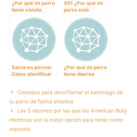
¿Por qué mi perro
301 ¿Por qué mi
tiene vómito
perro está
blanco? Descubre
vomitando con
las posibles
sangre? Causas y
causas y
recomendaciones
soluciones
Sarna en perros:
¿Por qué mi perro
Cómo identificar
tiene diarrea
los síntomas y
amarilla y qué
tratar la
puedo hacer al
Consejos para desinflamar el estómago de
enfermedad
respecto?
tu perro de forma efectiva
Las 5 razones por las que las American Bully
Hembras son la mejor opción para tener como
mascota