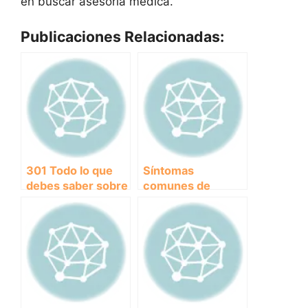
en buscar asesoría médica.
Publicaciones Relacionadas:
301 Todo lo que
Síntomas
debes saber sobre
comunes de
el otohematoma
envenenamiento
en perros: causas,
en perros:
síntomas y
Identifica
tratamientos
rápidamente qué
le ocurre a tu
mascota.