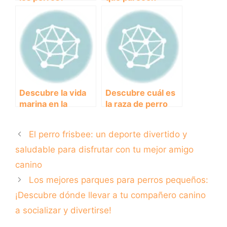
Descubre las
auténticos lobos
causas detrás de
salvajes
este
comportamiento
Descubre la vida
Descubre cuál es
marina en la
la raza de perro
hermosa playa de
más grande del
Llevant
mundo y sus
El perro frisbee: un deporte divertido y
impresionantes
características.
saludable para disfrutar con tu mejor amigo
canino
Los mejores parques para perros pequeños:
¡Descubre dónde llevar a tu compañero canino
a socializar y divertirse!