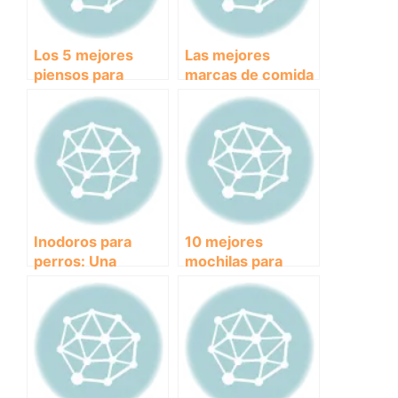
Los 5 mejores
Las mejores
piensos para
marcas de comida
mascotas con la
para perros: Guía
mejor relación
de compra para
calidad-precio del
asegurar la
mercado
nutrición de tu
mascota
Inodoros para
10 mejores
perros: Una
mochilas para
solución higiénica
perros pequeños:
y práctica para su
cómodas y
cuidado
seguras para
pasear juntos.