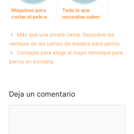
Máquinas para
Todo lo que
cortar el pelo a
necesitas saber
perros: ¿cuál es la
sobre las mejores
mejor opción para
máquinas de
Más que una simple cama: Descubre las
tu mascota?
cortar el pelo para
perros
ventajas de las camas de madera para perros
Consejos para elegir el mejor remolque para
perros en bicicleta
Deja un comentario