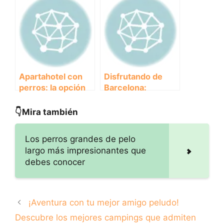
Tu Mascota.
Apartahotel con
Disfrutando de
perros: la opción
Barcelona:
perfecta para
Explorando las
viajar en familia
Mejores Playas
👇Mira también
con tu mejor
Dog-Friendly para
amigo
tu Perro.
Los perros grandes de pelo
largo más impresionantes que
debes conocer
¡Aventura con tu mejor amigo peludo!
Descubre los mejores campings que admiten