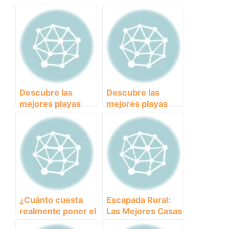
Descubre las
Descubre las
mejores playas
mejores playas
para perros en
para perros en
Huelva: La
Cádiz: ¡diversión
diversión está
garantizada para
garantizada
tu mascota!
¿Cuánto cuesta
Escapada Rural:
realmente poner el
Las Mejores Casas
chip a un perro?
Para Disfrutar Con