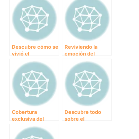
Descubre cómo se
Reviviendo la
vivió el
emoción del
Campeonato
Campeonato
Mundial de
Europeo de
Canicross 2010:
Canicross 2007:
¡Emocionante
¡Una competencia
competencia
épica entre
entre humanos y
humanos y sus
perros!
fieles
compañeros!
Cobertura
Descubre todo
exclusiva del
sobre el
emocionante
emocionante
Campeonato
Campeonato