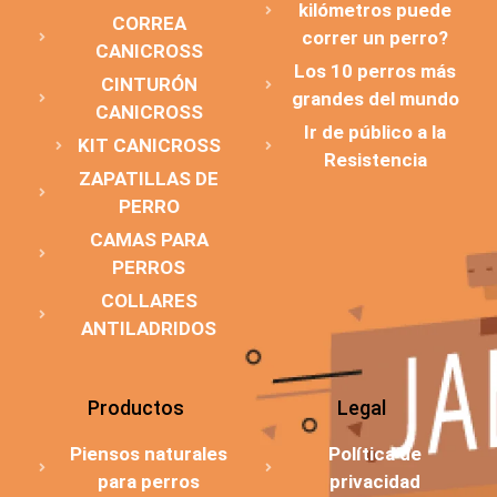
kilómetros puede
CORREA
correr un perro?
CANICROSS
Los 10 perros más
CINTURÓN
grandes del mundo
CANICROSS
Ir de público a la
KIT CANICROSS
Resistencia
ZAPATILLAS DE
PERRO
CAMAS PARA
PERROS
COLLARES
ANTILADRIDOS
Productos
Legal
Piensos naturales
Política de
para perros
privacidad