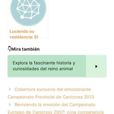
Provincial de
Autonómico de
Canicross 2013
Canicross 2009
Luciendo su
resistencia: El
exitoso
Campeonato
👇Mira también
Interprovincial de
Canicross 2012
Explora la fascinante historia y
curiosidades del reino animal
Cobertura exclusiva del emocionante
Campeonato Provincial de Canicross 2013
Reviviendo la emoción del Campeonato
Europeo de Canicross 2007: ¡Una competencia