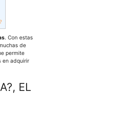
?
as
. Con estas
 muchas de
ue permite
 en adquirir
A?, EL