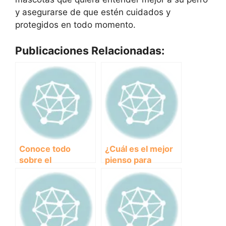
y asegurarse de que estén cuidados y
protegidos en todo momento.
Publicaciones Relacionadas:
Conoce todo
¿Cuál es el mejor
sobre el
pienso para
encantador Terrier
cachorros?
Sealyham: origen,
Descubre las
características y
opciones más
cuidados
saludables para tu
mejor amigo