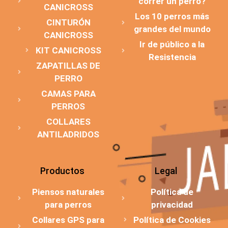
correr un perro?
CANICROSS
Los 10 perros más
CINTURÓN
grandes del mundo
CANICROSS
Ir de público a la
KIT CANICROSS
Resistencia
ZAPATILLAS DE
PERRO
CAMAS PARA
PERROS
COLLARES
ANTILADRIDOS
Productos
Legal
Piensos naturales
Política de
para perros
privacidad
Collares GPS para
Política de Cookies