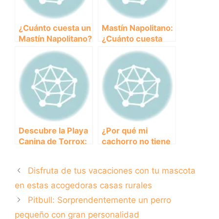
¿Cuánto cuesta un
Mastín Napolitano:
Mastín Napolitano?
¿Cuánto cuesta
Descubre el
esta
precio de esta
impresionante
majestuosa raza
raza de perro?
canina
Descubre la Playa
¿Por qué mi
Canina de Torrox:
cachorro no tiene
El Paraíso para tu
apetito y duerme
Perro
tanto? Descubre
Disfruta de tus vacaciones con tu mascota
las posibles
causas y
en estas acogedoras casas rurales
soluciones
Pitbull: Sorprendentemente un perro
pequeño con gran personalidad