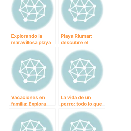
Explorando la
Playa Riumar:
maravillosa playa
descubre el
de perros
paraíso para
Guadalmar: ¿Qué
perros en la Costa
la hace tan
Dorada
especial?
Vacaciones en
La vida de un
familia: Explora
perro: todo lo que
estos
necesitas saber
apartahoteles que
para cuidar a tu
admiten mascotas
mascota