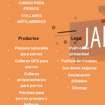
CAMAS PARA
PERROS
COLLARES
ANTILADRIDOS
Productos
Legal
Piensos naturales
Política de
para perros
privacidad
Collares GPS para
Política de Cookies
perros
Sus datos seguros
Collares
Declaración
antiparasitarios
Afiliados
para perros
Sitemap
Piscinas para
perros grandes y
bañeras