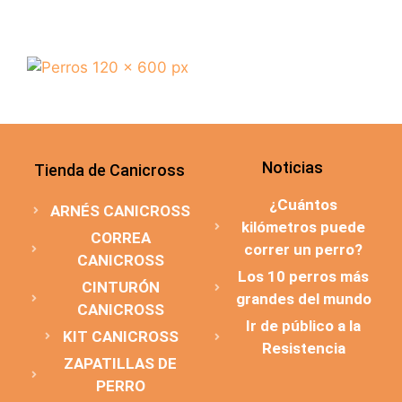
Noticias
Tienda de Canicross
¿Cuántos
ARNÉS CANICROSS
kilómetros puede
CORREA
correr un perro?
CANICROSS
Los 10 perros más
CINTURÓN
grandes del mundo
CANICROSS
Ir de público a la
KIT CANICROSS
Resistencia
ZAPATILLAS DE
PERRO