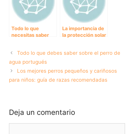
Todo lo que
La importancia de
necesitas saber
la protección solar
sobre los perros
en perros:
de pelo largo:
consejos y
Todo lo que debes saber sobre el perro de
cuidados y
recomendaciones.
recomendaciones
agua portugués
Los mejores perros pequeños y cariñosos
para niños: guía de razas recomendadas
Deja un comentario