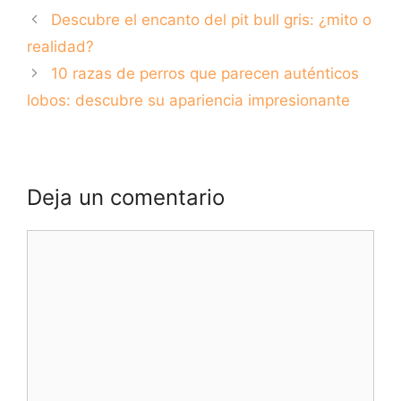
disfruta del verano
disfruta del verano
Descubre el encanto del pit bull gris: ¿mito o
con tu mejor
con tu amigo fiel
amigo peludo
realidad?
10 razas de perros que parecen auténticos
lobos: descubre su apariencia impresionante
Deja un comentario