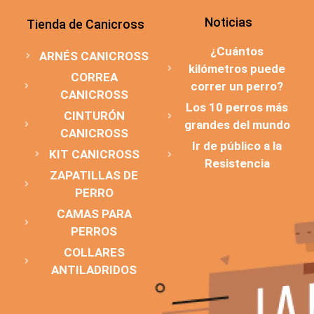
Noticias
Tienda de Canicross
¿Cuántos
ARNÉS CANICROSS
kilómetros puede
CORREA
correr un perro?
CANICROSS
Los 10 perros más
CINTURÓN
grandes del mundo
CANICROSS
Ir de público a la
KIT CANICROSS
Resistencia
ZAPATILLAS DE
PERRO
CAMAS PARA
PERROS
COLLARES
ANTILADRIDOS