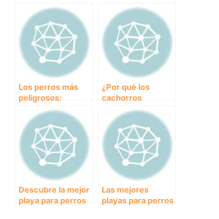
todo sobre esta
costosas en el
raza de perros
mercado actual
Los perros más
¿Por qué los
peligrosos:
cachorros
Conoce a las razas
duermen tanto?
que necesitan una
Descubre si es
educación
normal y cómo
especial.
manejar su sueño
Descubre la mejor
Las mejores
playa para perros
playas para perros
en Gandia y
en Santander: