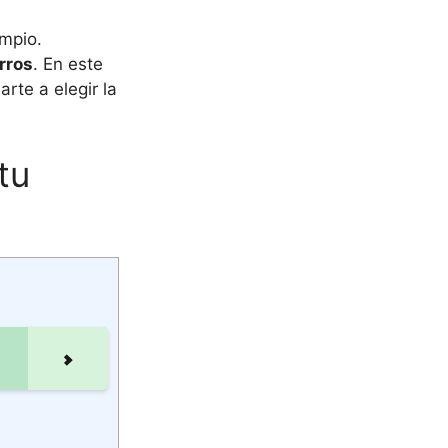
impio.
rros
. En este
rte a elegir la
tu