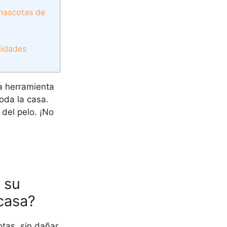
 mascotas de
lidades
ta herramienta
oda la casa.
del pelo. ¡No
 su
casa?
tas, sin dañar