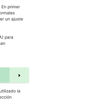
. En primer
normales
er un ajuste
A) para
nan
tilizado la
ección