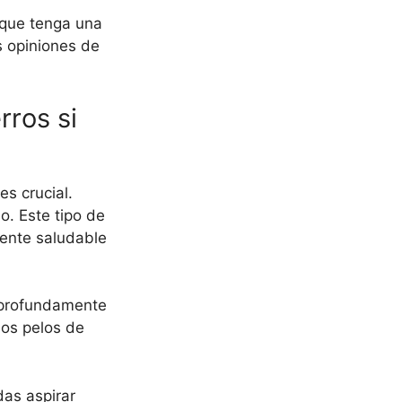
 que tenga una
s opiniones de
rros si
s crucial.
o. Este tipo de
iente saludable
r profundamente
los pelos de
as aspirar