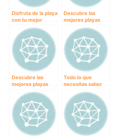
Disfruta de la playa
Descubre las
con tu mejor
mejores playas
amigo: Consejos
para perros en
para llevar a tu
Málaga y disfruta
perro a la playa.
del verano junto a
tu mascota
Descubre las
Todo lo que
mejores playas
necesitas saber
para perros cerca
sobre los
de ti: ¡Disfruta del
antiparasitarios
verano junto a tu
internos para
peludo amigo!
mantener a tus
perros sanos y
felices