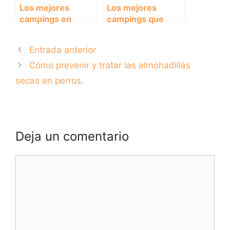
Los mejores
Los mejores
campings en
campings que
Andalucía que
admiten mascotas
admiten perros en
para unas
Entrada anterior
bungalows
vacaciones
inolvidables
Cómo prevenir y tratar las almohadillas
secas en perros.
Deja un comentario